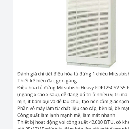
Đánh giá chi tiết điều hòa tủ đứng 1 chiều Mitsub
Thiết kế hiện đại, gọn gàng
Điều hòa tủ đứng Mitsubishi Heavy FDF125CSV S5 F
(ngang x cao x sâu), dễ dàng bố trí ở nhiều vị trí 
mịn, ít bám bụi và dễ lau chùi, tạo nên cảm giác sạ
Phần vỏ máy làm từ chất liệu cao cấp, bền bỉ, bề mặt
Công suất làm lạnh mạnh mẽ, làm mát nhanh
Thiết bị hoạt động với công suất 42.000 BTU, có 
gió 25/17/15m³/phút, đảm bảo làn gió mát được ph