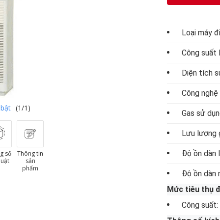
Loại máy đ
Công suất 
Diện tích s
Công nghệ 
 bật
(1/1)
Gas sử dụn
Lưu lượng g
Độ ồn dàn l
g số
Thông tin
huật
sản
phẩm
Độ ồn dàn 
Mức tiêu thụ 
Công suất: