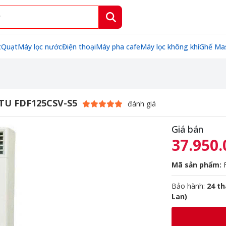
t
Quạt
Máy lọc nước
Điện thoại
Máy pha cafe
Máy lọc không khí
Ghế Ma
BTU FDF125CSV-S5
đánh giá
Giá bán
37.950.
Mã sản phẩm:
F
Bảo hành:
24 t
Lan)