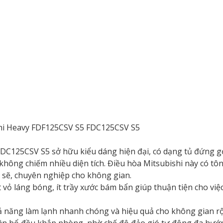
ishi Heavy FDF125CSV S5 FDC125CSV S5
DC125CSV S5 sở hữu kiểu dáng hiện đại, có dạng tủ đứng g
mà không chiếm nhiều diện tích. Điều hòa Mitsubishi này có t
ch sẽ, chuyên nghiệp cho không gian.
 vỏ láng bóng, ít trầy xước bám bẩn giúp thuận tiện cho việc
khả năng làm lạnh nhanh chóng và hiệu quả cho không gian 
ân bổ đều khắp phòng, nhờ chế độ đảo gió tự động đa hướn