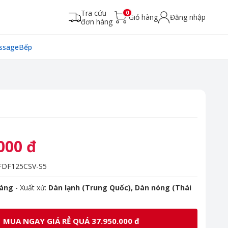
Tra cứu
0
Giỏ hàng
Đăng nhập
đơn hàng
ssage
Bếp
000 đ
DF125CSV-S5
háng
- Xuất xứ:
Dàn lạnh (Trung Quốc), Dàn nóng (Thái
MUA NGAY GIÁ RẺ QUÁ 37.950.000 đ