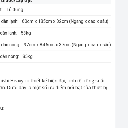
 thước/Lắp đặt
t:
Tủ đứng
 dàn lạnh:
60cm x 185cm x 32cm
(Ngang x cao x sâu)
dàn lạnh:
53kg
 dàn nóng:
97cm x 84.5cm x 37cm
(Ngang x cao x sâu)
 dàn nóng:
85kg
i Heavy có thiết kế hiện đại, tinh tế, công suất
. Dưới đây là một số ưu điểm nổi bật của thiết bị
u: