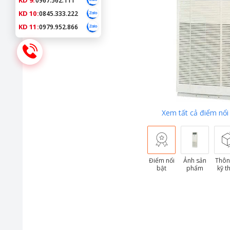
KD 9:
0967.562.111
KD 10:
0845.333.222
KD 11:
0979.952.866
Xem tất cả điểm nổi
Điểm nổi
Ảnh sản
Thôn
bật
phẩm
kỹ t