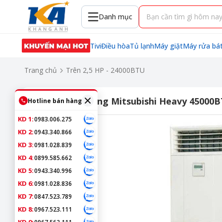
Danh mục
Tivi
Điều hòa
Tủ lạnh
Máy giặt
Máy rửa bá
Trang chủ
Trên 2,5 HP - 24000BTU
Điều hòa tủ đứng Mitsubishi Heavy 45000
Hotline bán hàng
KD 1:
0983.006.275
KD 2:
0943.340.866
KD 3:
0981.028.839
KD 4:
0899.585.662
KD 5:
0943.340.996
KD 6:
0981.028.836
KD 7:
0847.523.789
KD 8:
0967.523.111