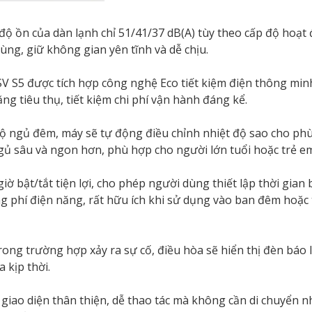
độ ồn của dàn lạnh chỉ 51/41/37 dB(A) tùy theo cấp độ hoạt
ng, giữ không gian yên tĩnh và dễ chịu.
S5 được tích hợp công nghệ Eco tiết kiệm điện thông minh. 
 tiêu thụ, tiết kiệm chi phí vận hành đáng kể.
 độ ngủ đêm, máy sẽ tự động điều chỉnh nhiệt độ sao cho phù 
gủ sâu và ngon hơn, phù hợp cho người lớn tuổi hoặc trẻ e
ờ bật/tắt tiện lợi, cho phép người dùng thiết lập thời gian
ãng phí điện năng, rất hữu ích khi sử dụng vào ban đêm hoặc
rong trường hợp xảy ra sự cố, điều hòa sẽ hiển thị đèn báo 
 kịp thời.
giao diện thân thiện, dễ thao tác mà không cần di chuyển nh