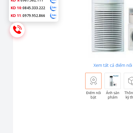
KD 9:
0967.562.111
KD 10:
0845.333.222
KD 11:
0979.952.866
Xem tất cả điểm nổi
Điểm nổi
Ảnh sản
Thôn
bật
phẩm
kỹ t