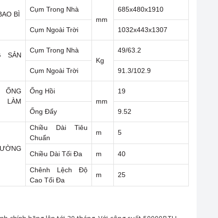
Cụm Trong Nhà
685x480x1910
AO BÌ
mm
Cụm Ngoài Trời
1032x443x1307
Cụm Trong Nhà
49/63.2
G SẢN
Kg
Cụm Ngoài Trời
91.3/102.9
H ỐNG
Ống Hồi
19
 LÀM
mm
Ống Đẩy
9.52
Chiều Dài Tiêu
m
5
Chuẩn
ĐƯỜNG
Chiều Dài Tối Đa
m
40
Chênh Lệch Độ
m
25
Cao Tối Đa