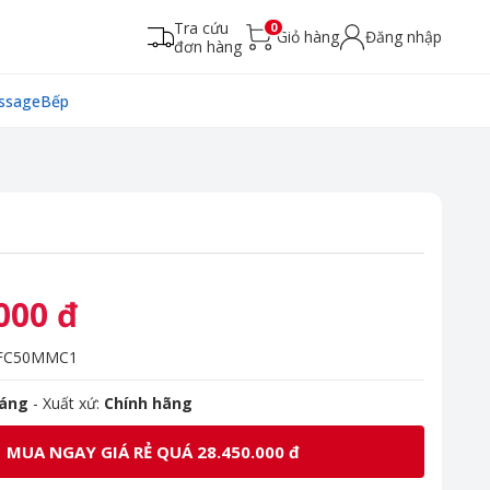
Tra cứu
0
Giỏ hàng
Đăng nhập
đơn hàng
ssage
Bếp
000 đ
FC50MMC1
háng
- Xuất xứ:
Chính hãng
MUA NGAY GIÁ RẺ QUÁ 28.450.000 đ