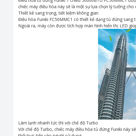
Điều hòa tủ đứng Funiki 1 chiều 50000BTU FC50MMC1 được s
chiếc máy điều hòa này sẽ là một sự lựa chọn lý tưởng cho 
Thiết kế sang trọng, tiết kiệm không gian
Điều hòa Funiki FC50MMC1 có thiết kế dạng tủ đứng sang trọ
Ngoài ra, máy còn được tích hợp màn hình hiển thị LED gi
Làm lạnh nhanh tức thì với chế độ Turbo
Với chế độ Turbo, chiếc máy điều hòa tủ đứng Funiki này sẽ
thổi trực tiếp vào người sử dụng.