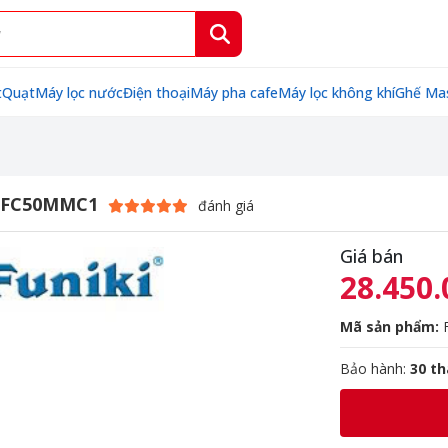
t
Quạt
Máy lọc nước
Điện thoại
Máy pha cafe
Máy lọc không khí
Ghế Ma
TU FC50MMC1
đánh giá
Giá bán
28.450.
Mã sản phẩm:
Bảo hành:
30 t