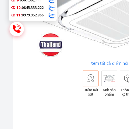
KD 9:
0967.562.111
KD 10:
0845.333.222
KD 11:
0979.952.866
Xem tất cả điểm nổi
Điểm nổi
Ảnh sản
Thôn
bật
phẩm
kỹ t