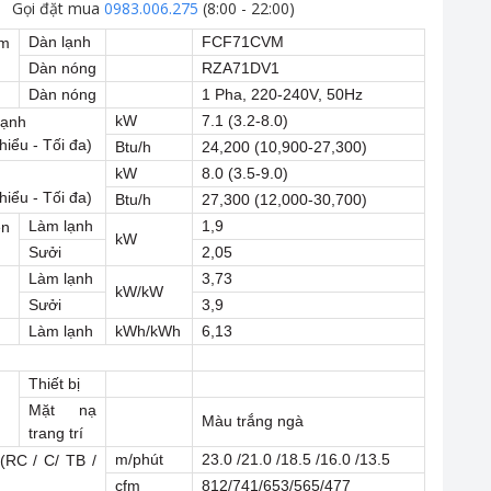
Gọi đặt mua
0983.006.275
(8:00 - 22:00)
Dàn lạnh
FCF71CVM
m
Dàn nóng
RZA71DV1
Dàn nóng
1 Pha, 220-240V, 50Hz
kW
7.1 (3.2-8.0)
lạnh
hiểu - Tối đa)
Btu/h
24,200 (10,900-27,300)
kW
8.0 (3.5-9.0)
hiểu - Tối đa)
Btu/h
27,300 (12,000-30,700)
Làm lạnh
1,9
ện
kW
Sưởi
2,05
Làm lạnh
3,73
kW/kW
Sưởi
3,9
Làm lạnh
kWh/kWh
6,13
Thiết bị
Mặt nạ
Màu trắng ngà
trang trí
m/phút
23.0 /21.0 /18.5 /16.0 /13.5
(RC / C/ TB /
cfm
812/741/653/565/477