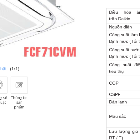
Điều hòa â
trần Daikin
Nguồn điện
Công suất làm 
Định mức (Tối t
Công suất sưởi
Định mức (Tối t
Công suất đi
 bật
(1/1)
tiêu thụ
COP
CSPF
g số
Thông tin
Dàn lạnh
huật
sản
phẩm
Màu sắc
Lưu lượng gió 
RT / T)