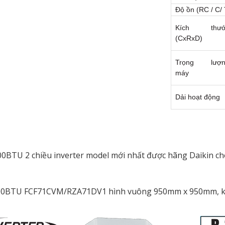
Độ ồn (RC / C/
Kích thướ
(CxRxD)
Trọng lượn
máy
Dải hoạt động
TU 2 chiều inverter model mới nhất được hãng Daikin cho
4000BTU FCF71CVM/RZA71DV1 hình vuông 950mm x 950mm, kế