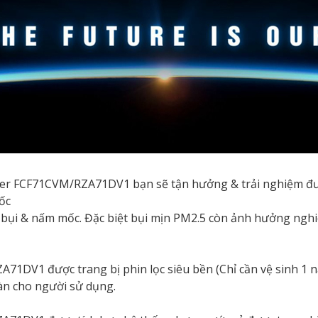
erter FCF71CVM/RZA71DV1 bạn sẽ tận hưởng & trải nghiệm đ
ốc
ói bụi & nấm mốc. Đặc biệt bụi mịn PM2.5 còn ảnh hưởng ng
71DV1 được trang bị phin lọc siêu bền (Chỉ cần vệ sinh 1 n
àn cho người sử dụng.