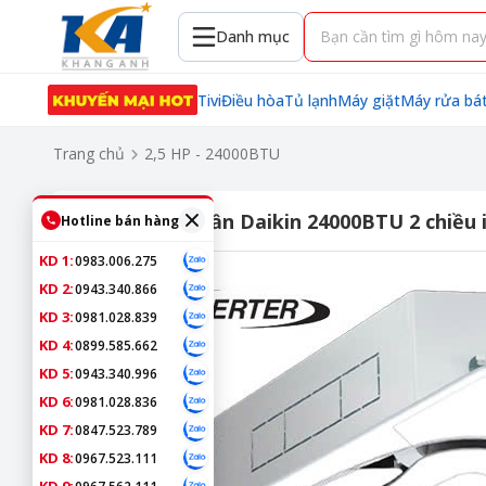
Danh mục
Tivi
Điều hòa
Tủ lạnh
Máy giặt
Máy rửa bá
Trang chủ
2,5 HP - 24000BTU
Điều hòa âm trần Daikin 24000BTU 2 chiề
Hotline bán hàng
KD 1:
0983.006.275
KD 2:
0943.340.866
KD 3:
0981.028.839
KD 4:
0899.585.662
KD 5:
0943.340.996
KD 6:
0981.028.836
KD 7:
0847.523.789
KD 8:
0967.523.111