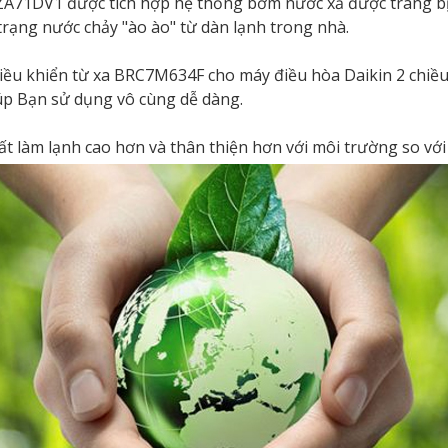
A71DV1 được tích hợp hệ thống bơm nước xả được trang bị
rạng nước chảy "ào ào" từ dàn lạnh trong nhà.
 điều khiển từ xa BRC7M634F cho máy điều hòa Daikin 2 c
iúp Bạn sử dụng vô cùng dễ dàng.
ất làm lạnh cao hơn và thân thiện hơn với môi trường so với