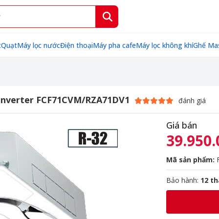
t
Quạt
Máy lọc nước
Điện thoại
Máy pha cafe
Máy lọc không khí
Ghế Ma
u inverter FCF71CVM/RZA71DV1
đánh giá
Giá bán
39.950.
Mã sản phẩm:
Bảo hành:
12 t