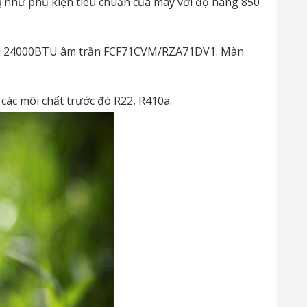
 như phụ kiện tiêu chuẩn của máy với độ nâng 850
hiều 24000BTU âm trần FCF71CVM/RZA71DV1. Màn
 các môi chất trước đó R22, R410a.