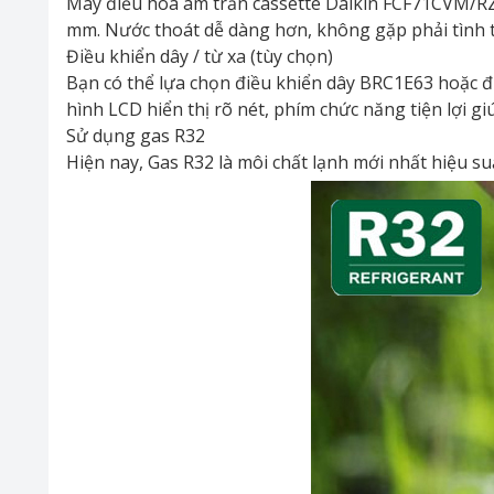
Máy điều hòa âm trần cassette Daikin FCF71CVM/RZ
mm. Nước thoát dễ dàng hơn, không gặp phải tình t
Điều khiển dây / từ xa (tùy chọn)
Bạn có thể lựa chọn điều khiển dây BRC1E63 hoặc
hình LCD hiển thị rõ nét, phím chức năng tiện lợi g
Sử dụng gas R32
Hiện nay, Gas R32 là môi chất lạnh mới nhất hiệu su