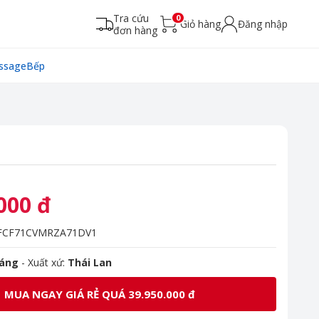
Tra cứu
0
Giỏ hàng
Đăng nhập
đơn hàng
ssage
Bếp
000 đ
FCF71CVMRZA71DV1
háng
- Xuất xứ:
Thái Lan
MUA NGAY GIÁ RẺ QUÁ 39.950.000 đ