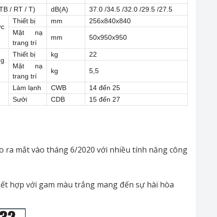
 TB / RT / T)
dB(A)
37.0 /34.5 /32.0 /29.5 /27.5
Thiết bị
mm
256x840x840
c
Mặt nạ
mm
50x950x950
trang trí
Thiết bị
kg
22
g
Mặt nạ
kg
5,5
trang trí
Làm lạnh
CWB
14 đến 25
Sưởi
CDB
15 đến 27
 ra mắt vào tháng 6/2020 với nhiều tính năng công
t hợp với gam màu trắng mang đến sự hài hòa