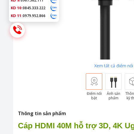
KD 9:
0967.562.111
KD 10:
0845.333.222
KD 11:
0979.952.866
Xem tất cả điểm nổi
Điểm nổi
Ảnh sản
Thôn
bật
phẩm
kỹ t
Thông tin sản phẩm
Cáp HDMI 40M hỗ trợ 3D, 4K U