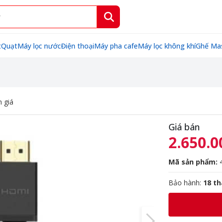
t
Quạt
Máy lọc nước
Điện thoại
Máy pha cafe
Máy lọc không khí
Ghế Ma
 giá
Giá bán
2.650.0
Mã sản phẩm:
4
Bảo hành:
18 t