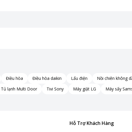
Điều hòa
Điều hòa daikin
Lẩu điện
Nồi chiên không d
Tủ lạnh Multi Door
Tivi Sony
Máy giặt LG
Máy sấy Sam
Hỗ Trợ Khách Hàng