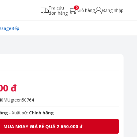
Tra cứu
0
Giỏ hàng
Đăng nhập
đơn hàng
ssage
Bếp
00 đ
0MUgreen50764
háng
- Xuất xứ:
Chính hãng
MUA NGAY GIÁ RẺ QUÁ 2.650.000 đ