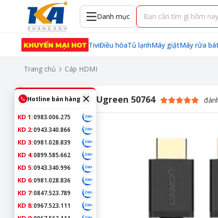
Danh mục
Tivi
Điều hòa
Tủ lạnh
Máy giặt
Máy rửa bá
Trang chủ
Cáp HDMI
Cáp HDMI 40M Ugreen 50764
Hotline bán hàng
đánh
KD 1:
0983.006.275
KD 2:
0943.340.866
KD 3:
0981.028.839
KD 4:
0899.585.662
KD 5:
0943.340.996
KD 6:
0981.028.836
KD 7:
0847.523.789
KD 8:
0967.523.111