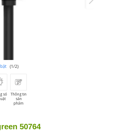
 bật
(1/2)
g số
Thông tin
huật
sản
phẩm
green 50764