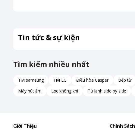
Tin tức & sự kiện
Tìm kiếm nhiều nhất
Tivi samsung
Tivi LG
Điều hòa Casper
Bếp từ
Máy hút ẩm
Lọc không khí
Tủ lạnh side by side
Giới Thiệu
Chính Sách