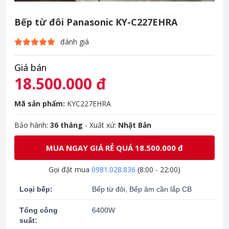
Bếp từ đôi Panasonic KY-C227EHRA
đánh giá
Giá bán
18.500.000 đ
Mã sản phẩm:
KYC227EHRA
Bảo hành:
36 tháng
- Xuất xứ:
Nhật Bản
MUA NGAY GIÁ RẺ QUÁ 18.500.000 đ
Gọi đặt mua
0981.028.836
(8:00 - 22:00)
Loại bếp:
Bếp từ đôi, Bếp âm cần lắp CB
Tổng công
6400W
suất: