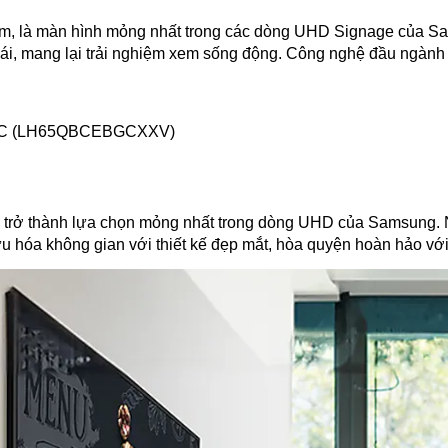
là màn hình mỏng nhất trong các dòng UHD Signage của Samsu
hái, mang lại trải nghiệm xem sống động. Công nghệ đầu ngành 
B65C (LH65QBCEBGCXXV)
rở thành lựa chọn mỏng nhất trong dòng UHD của Samsung. Nó 
 ưu hóa không gian với thiết kế đẹp mắt, hòa quyện hoàn hảo vớ