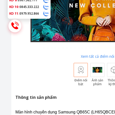
KD 9:
0967.562.111
KD 10:
0845.333.222
KD 11:
0979.952.866
Xem tất cả điểm nổi
Điểm nổi
Ảnh sản
Thôn
bật
phẩm
kỹ t
Thông tin sản phẩm
Màn hình chuyên dụng Samsung QB65C (LH65QBC