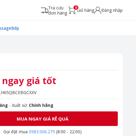
Tra cứu
0
Giỏ hàng
Đăng nhập
đơn hàng
ssage
Bếp
 ngay giá tốt
LH65QBCEBGCXXV
háng
- Xuất xứ:
Chính hãng
MUA NGAY GIÁ RẺ QUÁ
Gọi đặt mua
0983.006.275
(8:00 - 22:00)