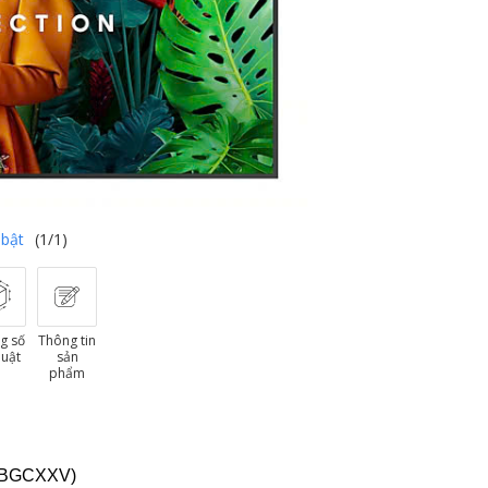
 bật
(1/1)
g số
Thông tin
huật
sản
phẩm
EBGCXXV)