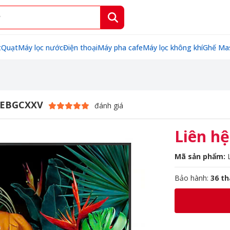
t
Quạt
Máy lọc nước
Điện thoại
Máy pha cafe
Máy lọc không khí
Ghế Ma
BCEBGCXXV
đánh giá
Liên hệ
Mã sản phẩm:
Bảo hành:
36 t