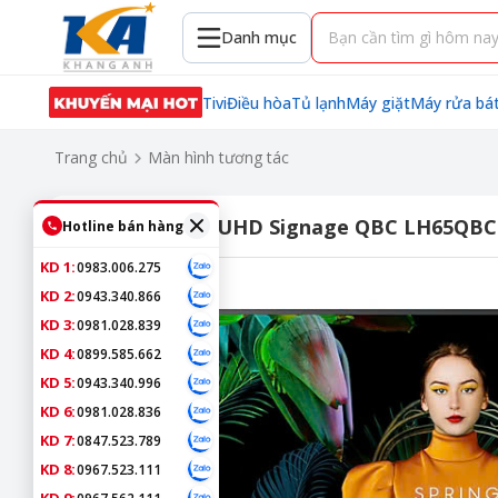
Danh mục
Tivi
Điều hòa
Tủ lạnh
Máy giặt
Máy rửa bá
Trang chủ
Màn hình tương tác
65 inch Crystal UHD Signage QBC LH65Q
Hotline bán hàng
KD 1:
0983.006.275
KD 2:
0943.340.866
KD 3:
0981.028.839
KD 4:
0899.585.662
KD 5:
0943.340.996
KD 6:
0981.028.836
KD 7:
0847.523.789
KD 8:
0967.523.111