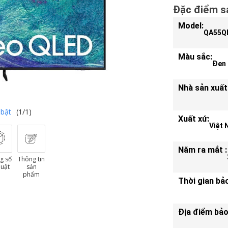
Đặc điểm s
Model:
QA55Q
Màu sắc:
Đen
Nhà sản xuất
 bật
(1/1)
Xuất xứ:
Việt
Năm ra mắt :
g số
Thông tin
huật
sản
phẩm
Thời gian bả
Địa điểm bảo