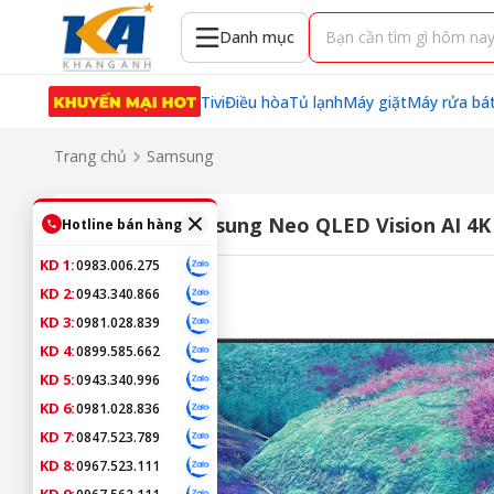
Danh mục
Tivi
Điều hòa
Tủ lạnh
Máy giặt
Máy rửa bá
Trang chủ
Samsung
Smart Tivi Samsung Neo QLED Vision AI 4
Hotline bán hàng
KD 1:
0983.006.275
KD 2:
0943.340.866
KD 3:
0981.028.839
KD 4:
0899.585.662
KD 5:
0943.340.996
KD 6:
0981.028.836
KD 7:
0847.523.789
KD 8:
0967.523.111