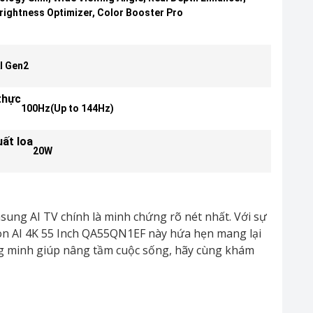
ightness Optimizer, Color Booster Pro
I Gen2
thực
100Hz(Up to 144Hz)
ất loa
20W
sung AI TV chính là minh chứng rõ nét nhất. Với sự
sion AI 4K 55 Inch QA55QN1EF này hứa hẹn mang lại
ông minh giúp nâng tầm cuộc sống, hãy cùng khám