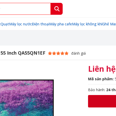
t
Quạt
Máy lọc nước
Điện thoại
Máy pha cafe
Máy lọc không khí
Ghế Ma
K 55 Inch QA55QN1EF
đánh giá
Liên hệ
Mã sản phẩm:
Bảo hành:
24 t