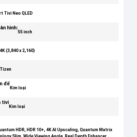
t Tivi Neo QLED
àn hình:
55 inch
4K (3,840 x 2,160)
Tizen
ân đế
Kim loại
 tivi
Kim loại
uantum HDR, HDR 10+, 4K AI Upscaling, Quantum Matrix
logy Slim, Wide Viewing Angle, Real Depth Enhancer,