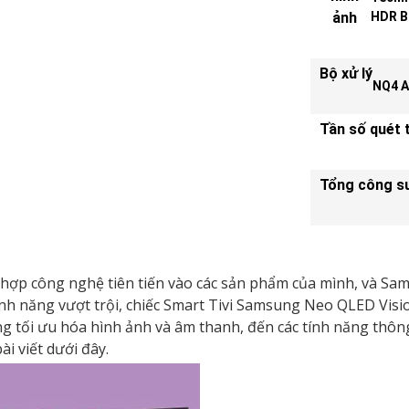
ảnh
HDR Br
Bộ xử lý
NQ4 A
Tần số quét 
Tổng công su
 hợp công nghệ tiên tiến vào các sản phẩm của mình, và Sam
 tính năng vượt trội, chiếc Smart Tivi Samsung Neo QLED Vi
ăng tối ưu hóa hình ảnh và âm thanh, đến các tính năng th
i viết dưới đây.