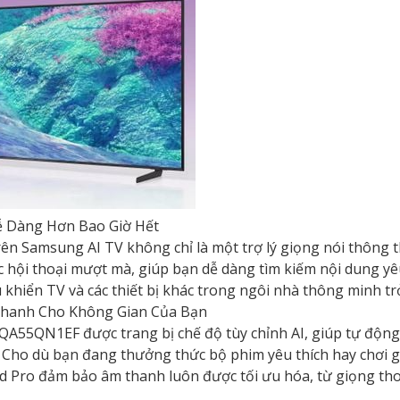
ễ Dàng Hơn Bao Giờ Hết
trên Samsung AI TV không chỉ là một trợ lý giọng nói thông 
c hội thoại mượt mà, giúp bạn dễ dàng tìm kiếm nội dung yêu
u khiển TV và các thiết bị khác trong ngôi nhà thông minh t
 Thanh Cho Không Gian Của Bạn
QA55QN1EF được trang bị chế độ tùy chỉnh AI, giúp tự động 
Cho dù bạn đang thưởng thức bộ phim yêu thích hay chơi g
d Pro đảm bảo âm thanh luôn được tối ưu hóa, từ giọng th