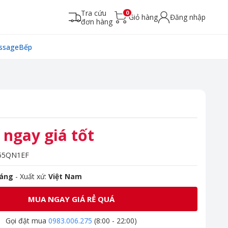
Tra cứu
0
Giỏ hàng
Đăng nhập
đơn hàng
ssage
Bếp
 ngay giá tốt
55QN1EF
háng
- Xuất xứ:
Việt Nam
MUA NGAY GIÁ RẺ QUÁ
Gọi đặt mua
0983.006.275
(8:00 - 22:00)