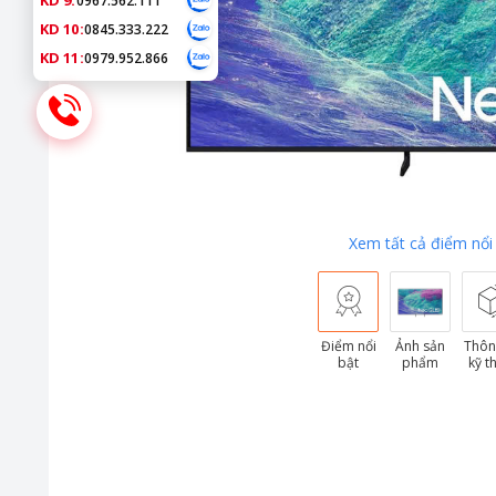
KD 9:
0967.562.111
KD 10:
0845.333.222
KD 11:
0979.952.866
Xem tất cả điểm nổi
Điểm nổi
Ảnh sản
Thôn
bật
phẩm
kỹ t