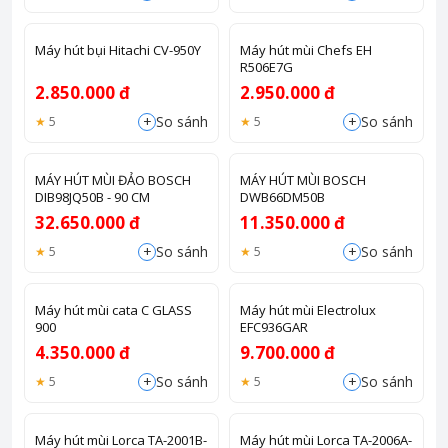
Máy hút bụi Hitachi CV-950Y
Máy hút mùi Chefs EH
R506E7G
2.850.000 đ
2.950.000 đ
+
+
So sánh
So sánh
5
5
MÁY HÚT MÙI ĐẢO BOSCH
MÁY HÚT MÙI BOSCH
DIB98JQ50B - 90 CM
DWB66DM50B
32.650.000 đ
11.350.000 đ
+
+
So sánh
So sánh
5
5
Máy hút mùi cata C GLASS
Máy hút mùi Electrolux
900
EFC936GAR
4.350.000 đ
9.700.000 đ
+
+
So sánh
So sánh
5
5
Máy hút mùi Lorca TA-2001B-
Máy hút mùi Lorca TA-2006A-