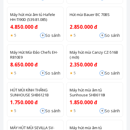
Máy hút mùi âm tủ Hafele
Hút mùi Bauer BC 70BS
HH-TI90D (539.81.085)
4.850.000 đ
2.850.000 đ
+
+
So sánh
So sánh
5
5
Máy Hút Mùi Đảo Chefs EH-
Máy hút mùi Canzy CZ-516B
R810E9
( mới)
8.650.000 đ
2.350.000 đ
+
+
So sánh
So sánh
5
5
HÚT MÙI KÍNH THẲNG
Máy hút mùi âm tủ
SUNHOUSE SHB6121B
Sunhouse SHB6118I
1.750.000 đ
1.850.000 đ
+
+
So sánh
So sánh
5
5
MÁY HÚT MÙI SEVILLA SV-
Máy hút mùi âm tủ