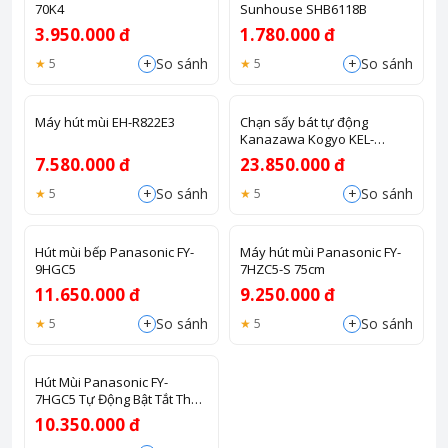
70K4
Sunhouse SHB6118B
3.950.000 đ
1.780.000 đ
+
+
So sánh
So sánh
5
5
Máy hút mùi EH-R822E3
Chạn sấy bát tự động
Kanazawa Kogyo KEL-
E090D35
7.580.000 đ
23.850.000 đ
+
+
So sánh
So sánh
5
5
Hút mùi bếp Panasonic FY-
Máy hút mùi Panasonic FY-
9HGC5
7HZC5-S 75cm
11.650.000 đ
9.250.000 đ
+
+
So sánh
So sánh
5
5
Hút Mùi Panasonic FY-
7HGC5 Tự Động Bật Tắt Theo
Bếp Từ
10.350.000 đ