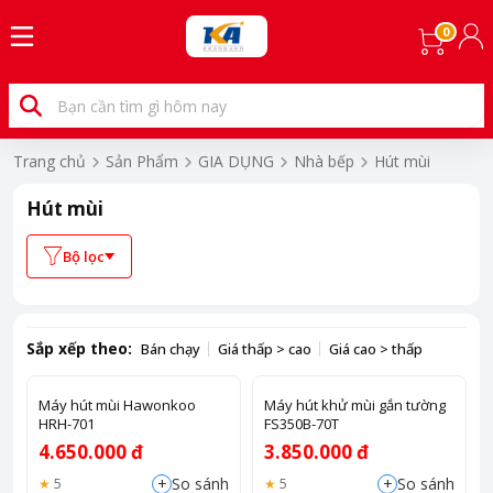
0
Trang chủ
Sản Phẩm
GIA DỤNG
Nhà bếp
Hút mùi
Hút mùi
Bộ lọc
Sắp xếp theo:
Bán chạy
Giá thấp > cao
Giá cao > thấp
Máy hút mùi Hawonkoo
Máy hút khử mùi gắn tường
HRH-701
FS350B-70T
4.650.000 đ
3.850.000 đ
+
+
So sánh
So sánh
5
5