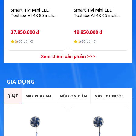
Smart Tivi Mini LED
Smart Tivi Mini LED
Toshiba AI 4K 85 inch
Toshiba AI 4K 65 inch
85Z670SP
65Z670SP
37.850.000 đ
19.850.000 đ
5
5
(Đã bán 0)
(Đã bán 0)
Xem thêm sản phẩm >>>
GIA DỤNG
QUẠT
MÁY PHA CAFE
NỒI CƠM ĐIỆN
MÁY LỌC NƯỚC
B