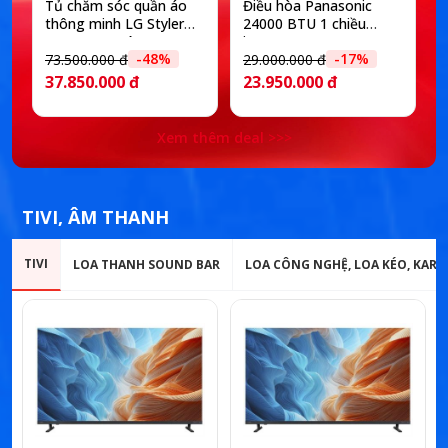
Tủ chăm sóc quần áo
Điều hòa Panasonic
thông minh LG Styler
24000 BTU 1 chiều
Inverter 5 móc
inverter RU24CKH-8D
-48%
-17%
SC5GMR80H
73.500.000 đ
29.000.000 đ
1
37.850.000 đ
23.950.000 đ
Xem thêm deal >>>
TIVI, ÂM THANH
TIVI
LOA THANH SOUND BAR
LOA CÔNG NGHỆ, LOA KÉO, KAR