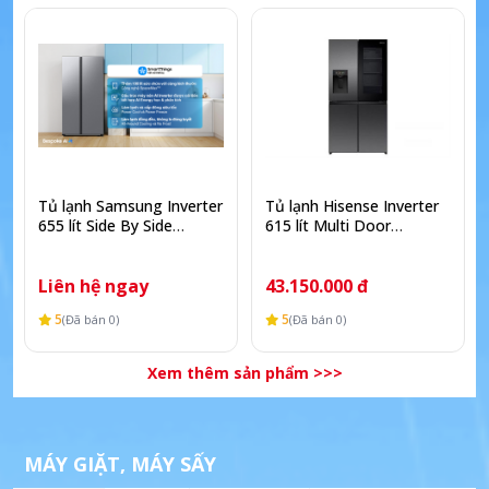
Tủ lạnh Samsung Inverter
Tủ lạnh Hisense Inverter
655 lít Side By Side
615 lít Multi Door
RS70F65Q3TSV
RQ600P7AB
Liên hệ ngay
43.150.000 đ
5
5
(Đã bán 0)
(Đã bán 0)
Xem thêm sản phẩm >>>
MÁY GIẶT, MÁY SẤY