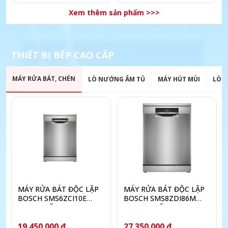
Xem thêm sản phẩm >>>
THIẾT BỊ BẾP CAO CẤP
MÁY RỬA BÁT, CHÉN
LÒ NƯỚNG ÂM TỦ
MÁY HÚT MÙI
LÒ V
MÁY RỬA BÁT ĐỘC LẬP
MÁY RỬA BÁT ĐỘC LẬP
BOSCH SMS6ZCI10E
BOSCH SMS8ZDI86M
SERIE 6 SẤY ZEOLITH
SERIES 8 SẤY ZEOLITH
PERFECTDRY
19.450.000 đ
27.350.000 đ