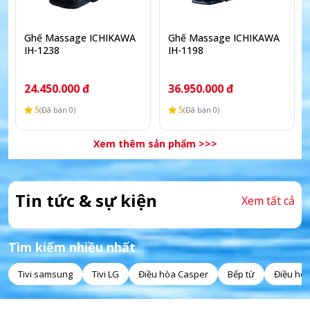
Ghế Massage ICHIKAWA
Ghế Massage ICHIKAWA
IH-1238
IH-1198
24.450.000 đ
36.950.000 đ
5
5
(Đã bán 0)
(Đã bán 0)
Xem thêm sản phẩm >>>
Tin tức & sự kiện
Xem tất cả
Tìm kiếm nhiều nhất
Tivi samsung
Tivi LG
Điều hòa Casper
Bếp từ
Điều hò