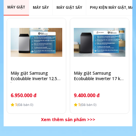
MÁY GIẶT
MÁY SẤY
MÁY GIẶT SẤY
PHỤ KIỆN MÁY GIẶT, MÁY
Máy giặt Samsung
Máy giặt Samsung
Ecobubble Inverter 12.5
Ecobubble Inverter 17 kg
kg WA40F12E4LSV
WA40F17E7CSV
6.950.000 đ
9.400.000 đ
5
5
(Đã bán 0)
(Đã bán 0)
Xem thêm sản phẩm >>>