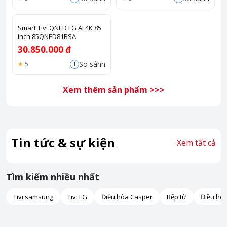
Smart Tivi QNED LG AI 4K 85
inch 85QNED81BSA
30.850.000 đ
+
So sánh
5
Xem thêm sản phẩm >>>
Tin tức & sự kiện
Xem tất cả
Tìm kiếm nhiều nhất
Tivi samsung
Tivi LG
Điều hòa Casper
Bếp từ
Điều hò