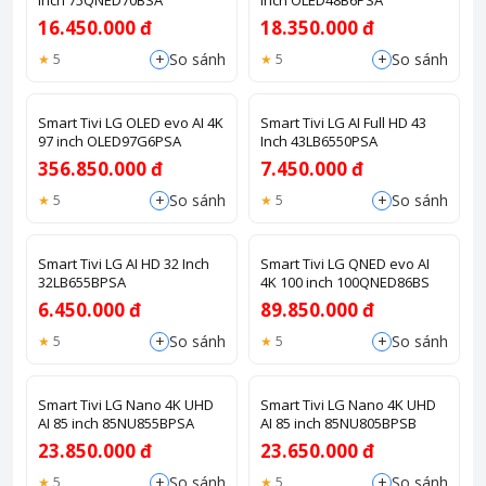
inch 75QNED70BSA
inch OLED48B6PSA
16.450.000 đ
18.350.000 đ
+
+
So sánh
So sánh
5
5
Smart Tivi LG OLED evo AI 4K
Smart Tivi LG AI Full HD 43
97 inch OLED97G6PSA
Inch 43LB6550PSA
356.850.000 đ
7.450.000 đ
+
+
So sánh
So sánh
5
5
Smart Tivi LG AI HD 32 Inch
Smart Tivi LG QNED evo AI
32LB655BPSA
4K 100 inch 100QNED86BS
6.450.000 đ
89.850.000 đ
+
+
So sánh
So sánh
5
5
Smart Tivi LG Nano 4K UHD
Smart Tivi LG Nano 4K UHD
AI 85 inch 85NU855BPSA
AI 85 inch 85NU805BPSB
23.850.000 đ
23.650.000 đ
+
+
So sánh
So sánh
5
5